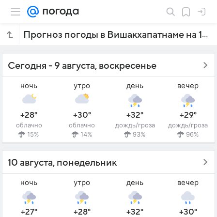
Прогноз погоды в Вишакхапатнаме на 10 дней
Сегодня - 9 августа, воскресенье
ночь
утро
день
вечер
+28°
+30°
+32°
+29°
облачно
облачно
дождь/гроза
дождь/гроза
15%
14%
93%
96%
10 августа, понедельник
ночь
утро
день
вечер
+27°
+28°
+32°
+30°