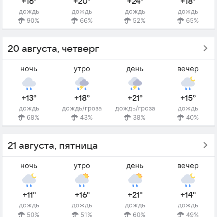
+16°
+20°
+24°
+18°
дождь
дождь
дождь
дождь
90%
66%
52%
65%
20 августа, четверг
ночь
утро
день
вечер
+13°
+18°
+21°
+15°
дождь
дождь/гроза
дождь/гроза
дождь
68%
43%
38%
40%
21 августа, пятница
ночь
утро
день
вечер
+11°
+16°
+21°
+14°
дождь
дождь
дождь
дождь
50%
51%
60%
49%