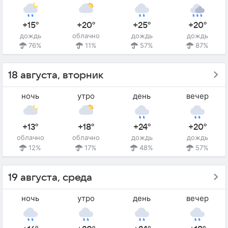
+15°
+20°
+25°
+20°
дождь
облачно
дождь
дождь
76%
11%
57%
87%
18 августа, вторник
ночь
утро
день
вечер
+13°
+18°
+24°
+20°
облачно
облачно
дождь
дождь
12%
17%
48%
57%
19 августа, среда
ночь
утро
день
вечер