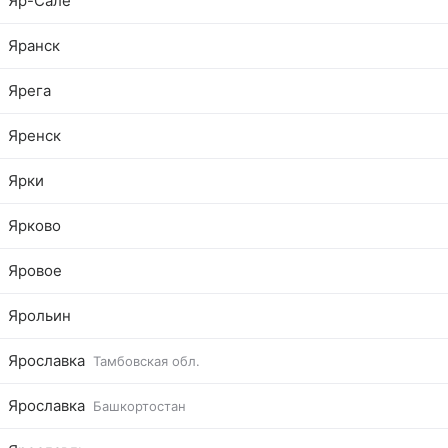
Яр-Сале
Яранск
Ярега
Яренск
Ярки
Ярково
Яровое
Ярольин
Ярославка
Тамбовская обл.
Ярославка
Башкортостан