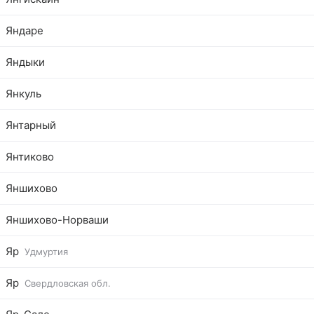
Яндаре
Яндыки
Янкуль
Янтарный
Янтиково
Яншихово
Яншихово-Норваши
Яр
Удмуртия
Яр
Свердловская обл.