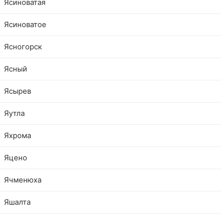
Ясиноватая
Ясиноватое
Ясногорск
Ясный
Ясырев
Яутла
Яхрома
Яцено
Ячменюха
Яшалта