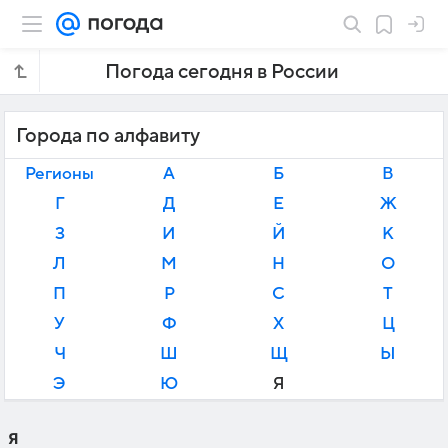
Погода сегодня в России
Города по алфавиту
Регионы
А
Б
В
Г
Д
Е
Ж
З
И
Й
К
Л
М
Н
О
П
Р
С
Т
У
Ф
Х
Ц
Ч
Ш
Щ
Ы
Э
Ю
Я
Я