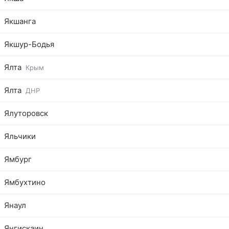
Якшанга
Якшур-Бодья
Ялта
Крым
Ялта
ДНР
Ялуторовск
Яльчики
Ямбург
Ямбухтино
Янаул
Янгискаин