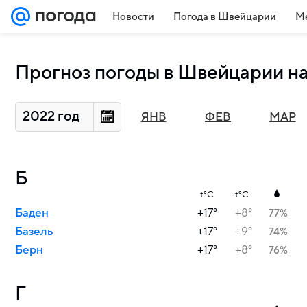
Новости
Погода в Швейцарии
Ме
Прогноз погоды в Швейцарии на
2022 год
ЯНВ
ФЕВ
МАР
Б
t°C
t°C
Баден
+17°
+8°
77%
Базель
+17°
+9°
74%
Берн
+17°
+8°
76%
Г