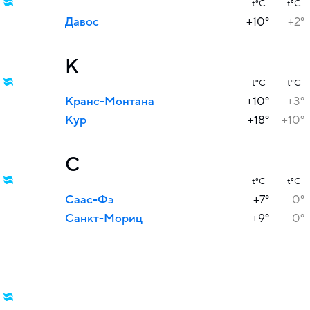
t°C
t°C
Давос
+10°
+2°
К
t°C
t°C
Кранс-Монтана
+10°
+3°
Кур
+18°
+10°
С
t°C
t°C
Саас-Фэ
+7°
0°
Санкт-Мориц
+9°
0°