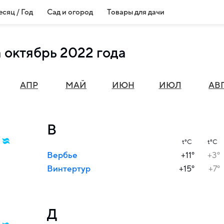
сяц / Год
Сад и огород
Товары для дачи
 октябрь 2022 года
АПР
МАЙ
ИЮН
ИЮЛ
АВ
В
t°C
t°C
Вербье
+11°
+3°
Винтертур
+15°
+7°
Д