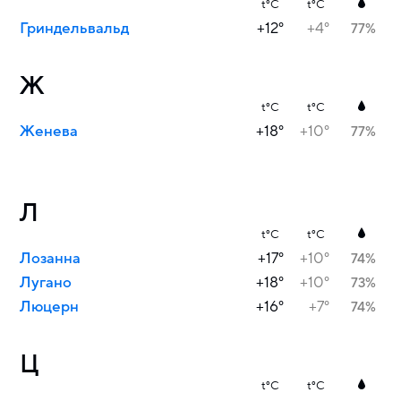
t°C
t°C
Гриндельвальд
+12°
+4°
77%
Ж
t°C
t°C
Женева
+18°
+10°
77%
Л
t°C
t°C
Лозанна
+17°
+10°
74%
Лугано
+18°
+10°
73%
Люцерн
+16°
+7°
74%
Ц
t°C
t°C