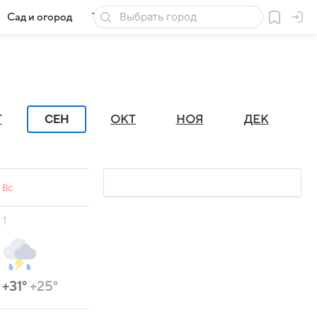
Сад и огород
Товары для дачи
СЕН
Г
ОКТ
НОЯ
ДЕК
Вс
1
+31°
+25°