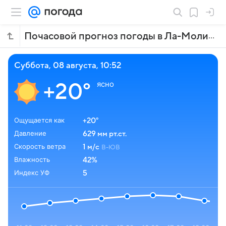
Почасовой прогноз погоды в Ла-Молине
суббота, 08 августа, 10:52
ясно
+20°
Ощущается как
+20°
Давление
629 мм рт.ст.
Скорость ветра
1 м/с
В-ЮВ
Влажность
42%
Индекс УФ
5