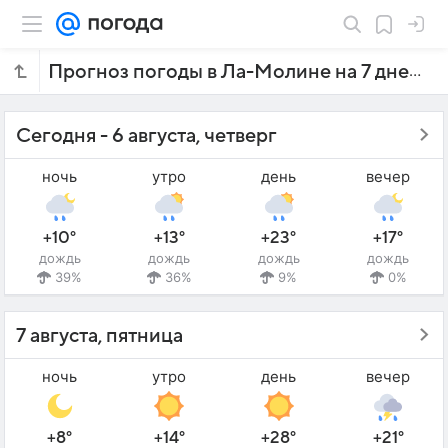
Прогноз погоды в Ла-Молине на 7 дней
Сегодня - 6 августа, четверг
ночь
утро
день
вечер
+10°
+13°
+23°
+17°
дождь
дождь
дождь
дождь
39%
36%
9%
0%
7 августа, пятница
ночь
утро
день
вечер
+8°
+14°
+28°
+21°