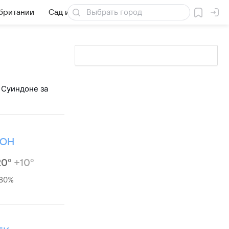
обритании
Сад и огород
Товары для дачи
 Суиндоне за
ЮН
20°
+10°
80%