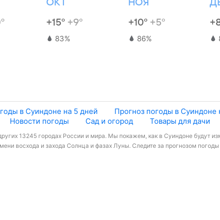
ОКТ
НОЯ
Д
°
+15°
+9°
+10°
+5°
+
83%
86%
годы в Суиндоне на 5 дней
Прогноз погоды в Суиндоне 
Новости погоды
Сад и огород
Товары для дачи
ругих 13245 городах России и мира. Мы покажем, как в Суиндоне будут из
ени восхода и захода Солнца и фазах Луны. Следите за прогнозом погоды 