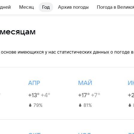
 дней
Месяц
Год
Архив погоды
Погода в Велик
 месяцам
 основе имеющихся у нас статистических данных о погоде в
АПР
МАЙ
И
°
+13°
+4°
+17°
+7°
+
79%
81%