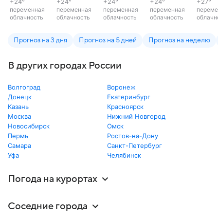
+24
°
+24
°
+24
°
+24
°
+27
°
переменная
переменная
переменная
переменная
переме
облачность
облачность
облачность
облачность
облачн
Прогноз на 3 дня
Прогноз на 5 дней
Прогноз на неделю
В других городах России
Волгоград
Воронеж
Донецк
Екатеринбург
Казань
Красноярск
Москва
Нижний Новгород
Новосибирск
Омск
Пермь
Ростов-на-Дону
Самара
Санкт-Петербург
Уфа
Челябинск
Погода на курортах
Соседние города