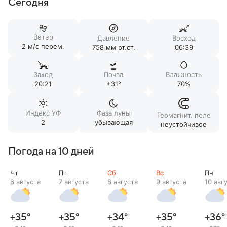
Сегодня
Ветер
Давление
Восход
2 м/c перем.
758 мм рт.ст.
06:39
Заход
Почва
Влажность
20:21
+31°
70%
Индекс УФ
Фаза луны
Геомагнит. поле
2
убывающая
неустойчивое
Погода на 10 дней
Чт
Пт
Сб
Вс
Пн
6 августа
7 августа
8 августа
9 августа
10 авг
+35
°
+35
°
+34
°
+35
°
+36
°