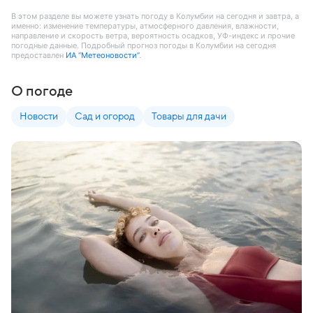
В этом разделе вы можете узнать погоду в Колумбии на сегодня и завтра, а
именно: изменение температуры, атмосферного давления, влажности,
направление и скорость ветра, вероятность осадков, УФ-индекс и прочие
погодные данные. Подробный прогноз погоды в Колумбии на сегодня
предоставлен
ИА “Метеоновости”
.
О погоде
Новости
Сад и огород
Товары для дачи