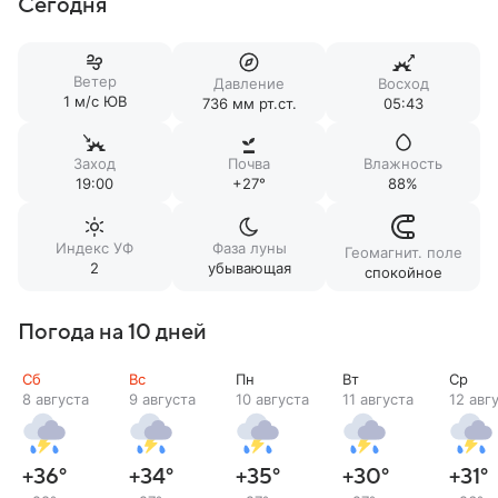
Сегодня
Ветер
Давление
Восход
1 м/c ЮВ
736 мм рт.ст.
05:43
Заход
Почва
Влажность
19:00
+27°
88%
Индекс УФ
Фаза луны
Геомагнит. поле
2
убывающая
спокойное
Погода на 10 дней
Сб
Вс
Пн
Вт
Ср
8 августа
9 августа
10 августа
11 августа
12 авг
+36
°
+34
°
+35
°
+30
°
+31
°