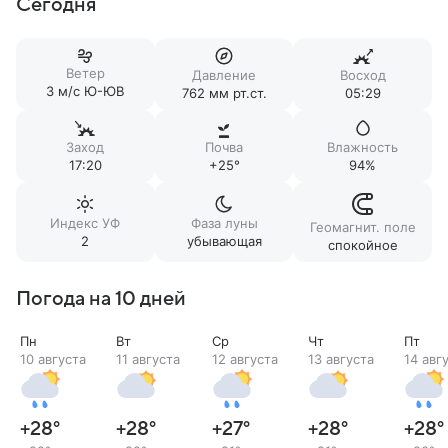
Сегодня
Ветер
Давление
Восход
3 м/c Ю-ЮВ
762 мм рт.ст.
05:29
Заход
Почва
Влажность
17:20
+25°
94%
Индекс УФ
Фаза луны
Геомагнит. поле
2
убывающая
спокойное
Погода на 10 дней
Пн
Вт
Ср
Чт
Пт
10 августа
11 августа
12 августа
13 августа
14 авг
+28
°
+28
°
+27
°
+28
°
+28
°