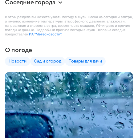
Соседние города
В этом разделе вы можете узнать погоду в Жуан-Песоа на сегодня и завтра,
а именно: изменение температуры, атмосферного давления, влажности,
направление и скорость ветра, вероятность осадков, УФ-индекс и прочие
погодные данные. Подробный прогноз погоды в Жуан-Песоа на сегодня
предоставлен
ИА “Метеоновости”
.
О погоде
Новости
Сад и огород
Товары для дачи