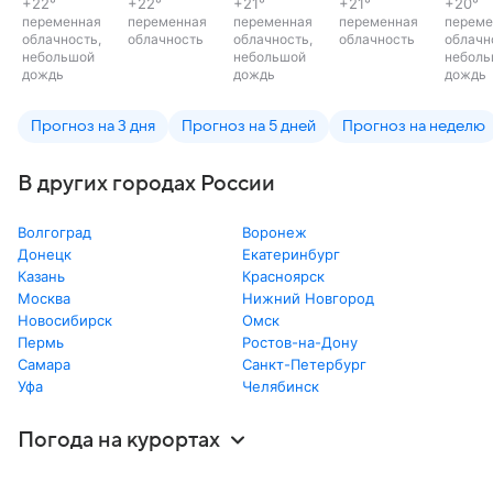
+22
°
+22
°
+21
°
+21
°
+20
°
переменная
переменная
переменная
переменная
переме
облачность,
облачность
облачность,
облачность
облачн
небольшой
небольшой
неболь
дождь
дождь
дождь
Прогноз на 3 дня
Прогноз на 5 дней
Прогноз на неделю
В других городах России
Волгоград
Воронеж
Донецк
Екатеринбург
Казань
Красноярск
Москва
Нижний Новгород
Новосибирск
Омск
Пермь
Ростов-на-Дону
Самара
Санкт-Петербург
Уфа
Челябинск
Погода на курортах