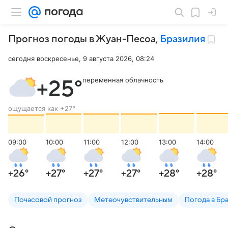
Прогноз погоды в Жуан-Песоа
,
Бразилия
сегодня воскресенье, 9 августа 2026, 08:24
переменная облачность
+25
°
ощущается как
+27
°
09:00
10:00
11:00
12:00
13:00
14:00
+26
°
+27
°
+27
°
+27
°
+28
°
+28
°
Почасовой прогноз
Метеочувствительным
Погода в Бр