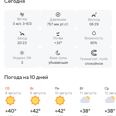
Сегодня
Ветер
Давление
Восход
3 м/c З-ЮЗ
757 мм рт.ст.
06:29
Заход
Почва
Влажность
20:23
+32°
60%
Индекс УФ
Фаза луны
Геомагнит. поле
3
убывающая
спокойное
Погода на 10 дней
Сб
Вс
Пн
Вт
Ср
8 августа
9 августа
10 августа
11 августа
12 авг
+40
°
+42
°
+42
°
+38
°
+38
°