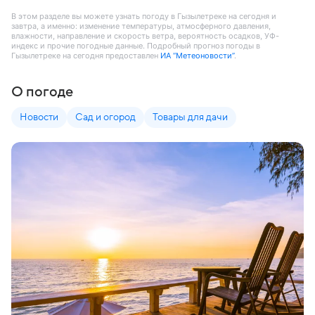
В этом разделе вы можете узнать погоду в Гызылетреке на сегодня и
завтра, а именно: изменение температуры, атмосферного давления,
влажности, направление и скорость ветра, вероятность осадков, УФ-
индекс и прочие погодные данные. Подробный прогноз погоды в
Гызылетреке на сегодня предоставлен
ИА “Метеоновости”
.
О погоде
Новости
Сад и огород
Товары для дачи