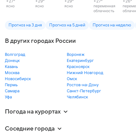
+27
°
+29
°
+29
°
+27
°
+26
°
ясно
ясно
ясно
переменная
переме
облачность
облачн
Прогноз на 3 дня
Прогноз на 5 дней
Прогноз на неделю
В других городах России
Волгоград
Воронеж
Донецк
Екатеринбург
Казань
Красноярск
Москва
Нижний Новгород
Новосибирск
Омск
Пермь
Ростов-на-Дону
Самара
Санкт-Петербург
Уфа
Челябинск
Погода на курортах
Соседние города