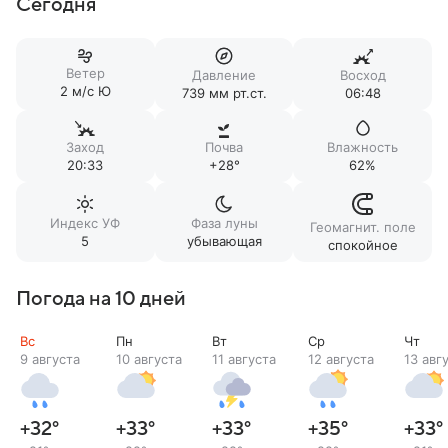
Сегодня
Ветер
Давление
Восход
2 м/c Ю
739 мм рт.ст.
06:48
Заход
Почва
Влажность
20:33
+28°
62%
Индекс УФ
Фаза луны
Геомагнит. поле
5
убывающая
спокойное
Погода на 10 дней
Вс
Пн
Вт
Ср
Чт
9 августа
10 августа
11 августа
12 августа
13 авг
+32
°
+33
°
+33
°
+35
°
+33
°