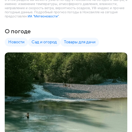
именно: изменение температуры, атмосферного давления, влажности,
направление и скорость ветра, вероятность осадков, УФ-индекс и прочие
погодные данные. Подробный прогноз погоды в Ноксвилле на сегодня
предоставлен
ИА “Метеоновости”
.
О погоде
Новости
Сад и огород
Товары для дачи