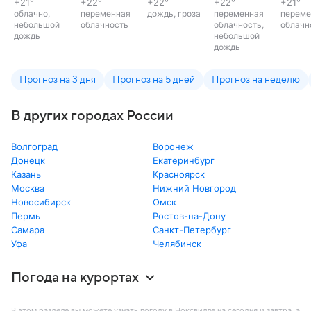
+21
°
+22
°
+22
°
+22
°
+21
°
облачно,
переменная
дождь, гроза
переменная
переме
небольшой
облачность
облачность,
облачн
дождь
небольшой
дождь
Прогноз на 3 дня
Прогноз на 5 дней
Прогноз на неделю
В других городах России
Волгоград
Воронеж
Донецк
Екатеринбург
Казань
Красноярск
Москва
Нижний Новгород
Новосибирск
Омск
Пермь
Ростов-на-Дону
Самара
Санкт-Петербург
Уфа
Челябинск
Погода на курортах
В этом разделе вы можете узнать погоду в Ноксвилле на сегодня и завтра, а