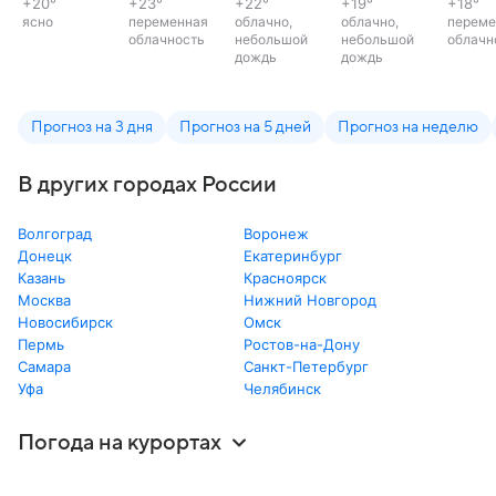
+20
°
+23
°
+22
°
+19
°
+18
°
ясно
переменная
облачно,
облачно,
переме
облачность
небольшой
небольшой
облачн
дождь
дождь
Прогноз на 3 дня
Прогноз на 5 дней
Прогноз на неделю
В других городах России
Волгоград
Воронеж
Донецк
Екатеринбург
Казань
Красноярск
Москва
Нижний Новгород
Новосибирск
Омск
Пермь
Ростов-на-Дону
Самара
Санкт-Петербург
Уфа
Челябинск
Погода на курортах