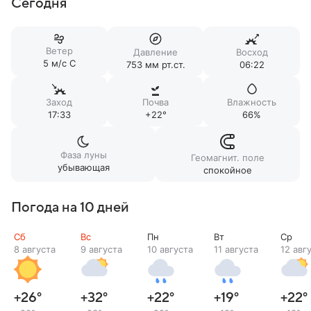
Сегодня
Ветер
Давление
Восход
5 м/c С
753 мм рт.ст.
06:22
Заход
Почва
Влажность
17:33
+22°
66%
Фаза луны
Геомагнит. поле
убывающая
спокойное
Погода на 10 дней
Сб
Вс
Пн
Вт
Ср
8 августа
9 августа
10 августа
11 августа
12 авг
+26
°
+32
°
+22
°
+19
°
+22
°