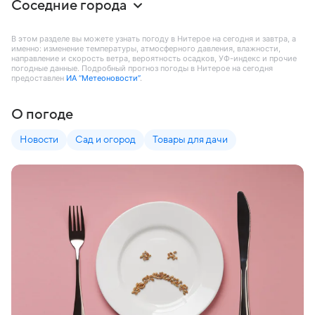
Соседние города
В этом разделе вы можете узнать погоду в Нитерое на сегодня и завтра, а
именно: изменение температуры, атмосферного давления, влажности,
направление и скорость ветра, вероятность осадков, УФ-индекс и прочие
погодные данные. Подробный прогноз погоды в Нитерое на сегодня
предоставлен
ИА “Метеоновости”
.
О погоде
Новости
Сад и огород
Товары для дачи