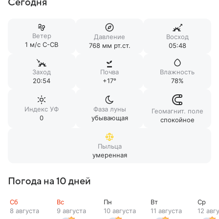
Сегодня
Ветер
Давление
Восход
1 м/c С-СВ
768 мм рт.ст.
05:48
Заход
Почва
Влажность
20:54
+17°
78%
Индекс УФ
Фаза луны
Геомагнит. поле
0
убывающая
спокойное
Пыльца
умеренная
Погода на 10 дней
Сб
Вс
Пн
Вт
Ср
8 августа
9 августа
10 августа
11 августа
12 авг