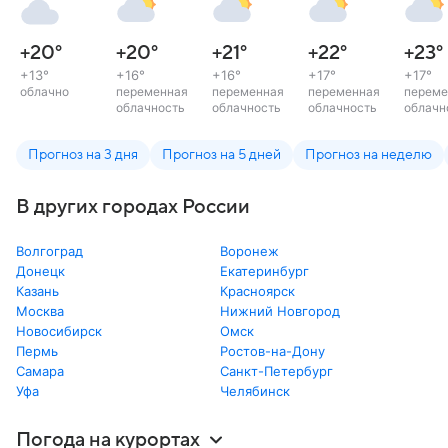
+20
°
+20
°
+21
°
+22
°
+23
°
+13
°
+16
°
+16
°
+17
°
+17
°
облачно
переменная
переменная
переменная
переме
облачность
облачность
облачность
облачн
Прогноз на 3 дня
Прогноз на 5 дней
Прогноз на неделю
В других городах России
Волгоград
Воронеж
Донецк
Екатеринбург
Казань
Красноярск
Москва
Нижний Новгород
Новосибирск
Омск
Пермь
Ростов-на-Дону
Самара
Санкт-Петербург
Уфа
Челябинск
Погода на курортах