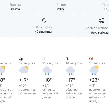
Восход
Заход
Поч
05:24
20:59
+15
Фаза луны
Геомагнитное
убывающая
неустойчив
Ср
Чт
Пт
Сб
 августа
12 августа
13 августа
14 августа
15 августа
18
°
+19
°
+18
°
+17
°
+23
°
3
°
+10
°
+9
°
+13
°
+11
°
ременная
переменная
облачно,
облачно,
переменная
лачность,
облачность
небольшой
небольшой
облачность,
большой
дождь
дождь
небольшой
ждь
дождь