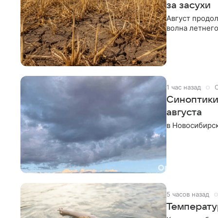
за засухи
Август продо
волна летнего
1 час назад
Синоптики
августа
в Новосибирск
5 часов назад
Температур