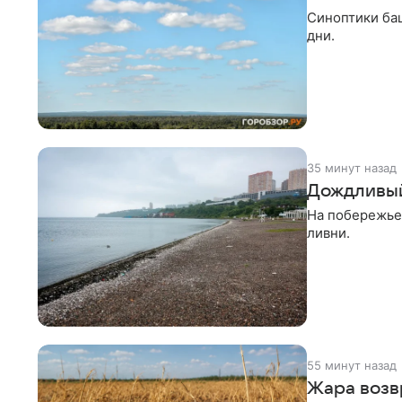
Синоптики ба
дни.
35 минут назад
Дождливый 
На побережье 
ливни.
55 минут назад
Жара возв