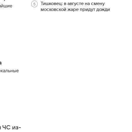
Тишковец: в августе на смену
жайшие
московской жаре придут дожди
а
окальные
 ЧС из-