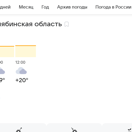
 дней
Месяц
Год
Архив погоды
Погода в России
лябинская область
00
12:00
9
°
+20
°