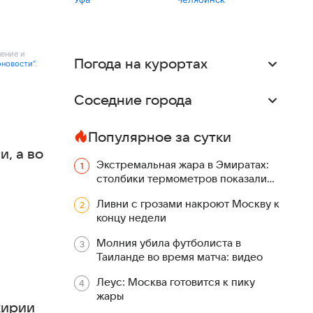
ление и
Погода на курортах
оновости”
.
Соседние города
Популярное за сутки
, а во
Экстремальная жара в Эмиратах:
столбики термометров показали
больше +51 °C
Ливни с грозами накроют Москву к
концу недели
Молния убила футболиста в
Таиланде во время матча: видео
Леус: Москва готовится к пику
жары
кирии