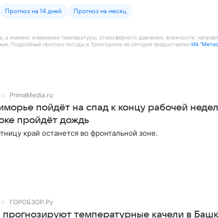
Прогноз на 14 дней
Прогноз на месяц
ра, а именно: изменение температуры, атмосферного давления, влажности, направ
ные. Подробный прогноз погоды в Трехгорном на сегодня предоставлен
ИА “Мете
PrimaMedia.ru
морье пойдёт на спад к концу рабочей недели
оке пройдёт дождь
ятницу край останется во фронтальной зоне.
ГОРОБЗОР.Ру
 прогнозируют температурные качели в Баш