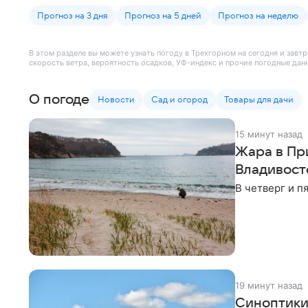
Прогноз на 3 дня
Прогноз на 5 дней
Прогноз на неделю
В этом разделе вы можете узнать погоду в Трехгорном на сегодня и завт
скорость ветра, вероятность осадков, УФ-индекс и прочие погодные дан
О погоде
Новости
Сад и огород
Товары для дачи
15 минут назад
Жара в При
Владивост
В четверг и п
19 минут назад
Синоптики