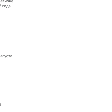
регионе.
 года.
вгуста.
в