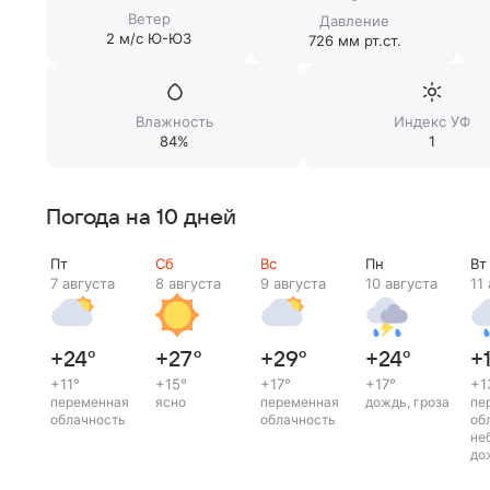
Ветер
Давление
2 м/c Ю-ЮЗ
726 мм рт.ст.
Влажность
Индекс УФ
84%
1
Погода на 10 дней
Пт
Сб
Вс
Пн
Вт
7 августа
8 августа
9 августа
10 августа
11
+24
°
+27
°
+29
°
+24
°
+
+11
°
+15
°
+17
°
+17
°
+1
переменная
ясно
переменная
дождь, гроза
пе
облачность
облачность
об
не
до