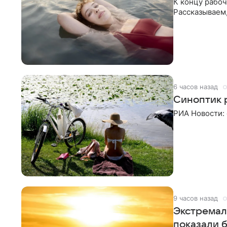
К концу рабоч
Рассказываем,
6 часов назад
Синоптик р
РИА Новости: 
9 часов назад
Экстремал
показали б