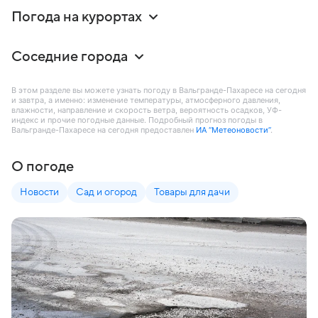
Погода на курортах
Соседние города
В этом разделе вы можете узнать погоду в Вальгранде-Пахаресе на сегодня
и завтра, а именно: изменение температуры, атмосферного давления,
влажности, направление и скорость ветра, вероятность осадков, УФ-
индекс и прочие погодные данные. Подробный прогноз погоды в
Вальгранде-Пахаресе на сегодня предоставлен
ИА “Метеоновости”
.
О погоде
Новости
Сад и огород
Товары для дачи