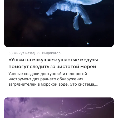
58 минут назад
Индикатор
«Ушки на макушке»: ушастые медузы
помогут следить за чистотой морей
Ученые создали доступный и недорогой
инструмент для раннего обнаружения
загрязнителей в морской воде. Это система,
которая анализирует, насколько часто сокращается
тело ушастых медуз, или аурелий, при плавании.