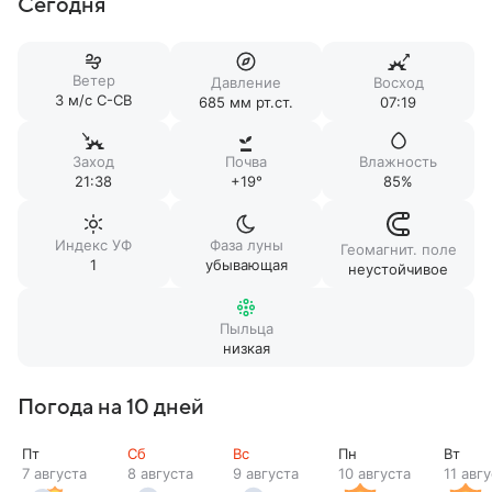
Сегодня
Ветер
Давление
Восход
3 м/c С-СВ
685 мм рт.ст.
07:19
Заход
Почва
Влажность
21:38
+19°
85%
Индекс УФ
Фаза луны
Геомагнит. поле
1
убывающая
неустойчивое
Пыльца
низкая
Погода на 10 дней
Пт
Сб
Вс
Пн
Вт
7 августа
8 августа
9 августа
10 августа
11 авг