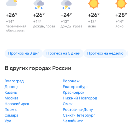
+26
°
+26
°
+24
°
+26
°
+28
°
+14
°
+14
°
+13
°
+13
°
+14
°
переменная
дождь, гроза
дождь, гроза
ясно
ясно
облачность
Прогноз на 3 дня
Прогноз на 5 дней
Прогноз на неделю
В других городах России
Волгоград
Воронеж
Донецк
Екатеринбург
Казань
Красноярск
Москва
Нижний Новгород
Новосибирск
Омск
Пермь
Ростов-на-Дону
Самара
Санкт-Петербург
Уфа
Челябинск