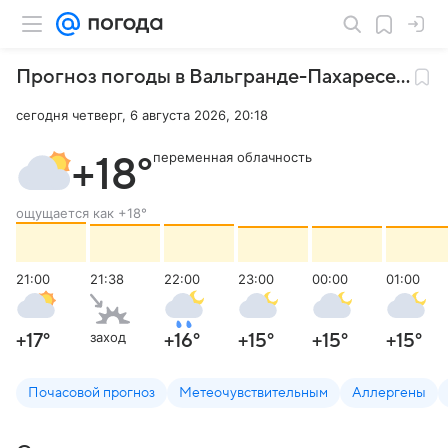
Прогноз погоды в Вальгранде-Пахаресе
,
Исп
сегодня четверг, 6 августа 2026, 20:18
переменная облачность
+18
°
ощущается как
+18
°
21:00
21:38
22:00
23:00
00:00
01:00
заход
+17
°
+16
°
+15
°
+15
°
+15
°
Почасовой прогноз
Метеочувствительным
Аллергены