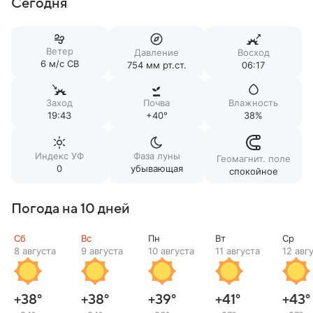
Сегодня
Ветер
Давление
Восход
6 м/c СВ
754 мм рт.ст.
06:17
Заход
Почва
Влажность
19:43
+40°
38%
Индекс УФ
Фаза луны
Геомагнит. поле
0
убывающая
спокойное
Погода на 10 дней
Сб
Вс
Пн
Вт
Ср
8 августа
9 августа
10 августа
11 августа
12 авг
+38
°
+38
°
+39
°
+41
°
+43
°