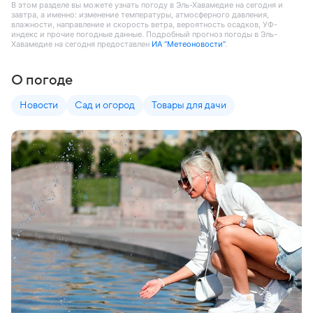
В этом разделе вы можете узнать погоду в Эль-Хавамедие на сегодня и
завтра, а именно: изменение температуры, атмосферного давления,
влажности, направление и скорость ветра, вероятность осадков, УФ-
индекс и прочие погодные данные. Подробный прогноз погоды в Эль-
Хавамедие на сегодня предоставлен
ИА “Метеоновости”
.
О погоде
Новости
Сад и огород
Товары для дачи