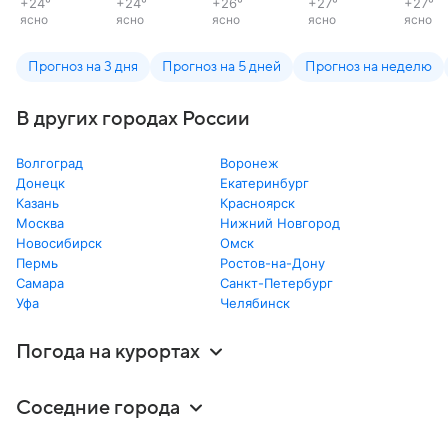
+24
°
+24
°
+26
°
+27
°
+27
°
ясно
ясно
ясно
ясно
ясно
Прогноз на 3 дня
Прогноз на 5 дней
Прогноз на неделю
В других городах России
Волгоград
Воронеж
Донецк
Екатеринбург
Казань
Красноярск
Москва
Нижний Новгород
Новосибирск
Омск
Пермь
Ростов-на-Дону
Самара
Санкт-Петербург
Уфа
Челябинск
Погода на курортах
Соседние города