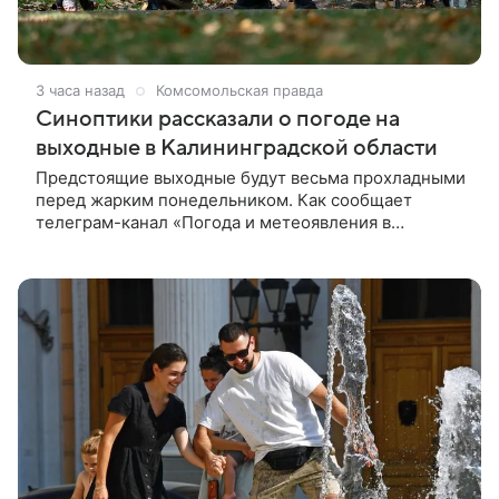
3 часа назад
Комсомольская правда
Синоптики рассказали о погоде на
выходные в Калининградской области
Предстоящие выходные будут весьма прохладными
перед жарким понедельником. Как сообщает
телеграм-канал «Погода и метеоявления в
Калининградской области», в субботу днем ждем
+18…+20°C, облачно с прояснениями, местами не
исключены небольшие кратковременные дожди.