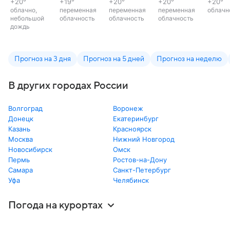
+20
°
+19
°
+20
°
+20
°
+20
°
облачно,
переменная
переменная
переменная
облачн
небольшой
облачность
облачность
облачность
дождь
Прогноз на 3 дня
Прогноз на 5 дней
Прогноз на неделю
В других городах России
Волгоград
Воронеж
Донецк
Екатеринбург
Казань
Красноярск
Москва
Нижний Новгород
Новосибирск
Омск
Пермь
Ростов-на-Дону
Самара
Санкт-Петербург
Уфа
Челябинск
Погода на курортах