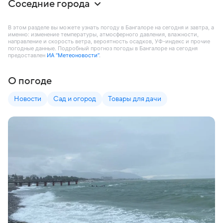
Соседние города
В этом разделе вы можете узнать погоду в Бангалоре на сегодня и завтра, а
именно: изменение температуры, атмосферного давления, влажности,
направление и скорость ветра, вероятность осадков, УФ-индекс и прочие
погодные данные. Подробный прогноз погоды в Бангалоре на сегодня
предоставлен
ИА “Метеоновости”
.
О погоде
Новости
Сад и огород
Товары для дачи