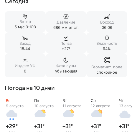
Сегодня
Ветер
Давление
Восход
5 м/c З-ЮЗ
686 мм рт.ст.
06:06
Заход
Почва
Влажность
18:44
+27°
94%
Индекс УФ
Фаза луны
Геомагнит. поле
0
убывающая
спокойное
Погода на 10 дней
Вс
Пн
Вт
Ср
Чт
9 августа
10 августа
11 августа
12 августа
13 авг
+29
°
+31
°
+31
°
+31
°
+31
°