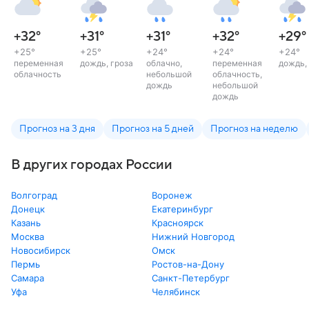
+32
°
+31
°
+31
°
+32
°
+29
°
+25
°
+25
°
+24
°
+24
°
+24
°
переменная
дождь, гроза
облачно,
переменная
дождь,
облачность
небольшой
облачность,
дождь
небольшой
дождь
Прогноз на 3 дня
Прогноз на 5 дней
Прогноз на неделю
В других городах России
Волгоград
Воронеж
Донецк
Екатеринбург
Казань
Красноярск
Москва
Нижний Новгород
Новосибирск
Омск
Пермь
Ростов-на-Дону
Самара
Санкт-Петербург
Уфа
Челябинск