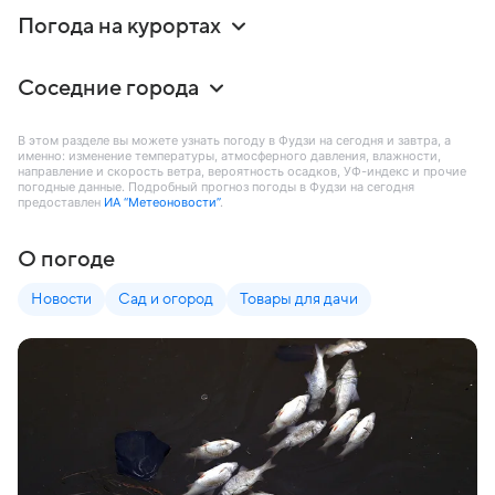
Погода на курортах
Соседние города
В этом разделе вы можете узнать погоду в Фудзи на сегодня и завтра, а
именно: изменение температуры, атмосферного давления, влажности,
направление и скорость ветра, вероятность осадков, УФ-индекс и прочие
погодные данные. Подробный прогноз погоды в Фудзи на сегодня
предоставлен
ИА “Метеоновости”
.
О погоде
Новости
Сад и огород
Товары для дачи