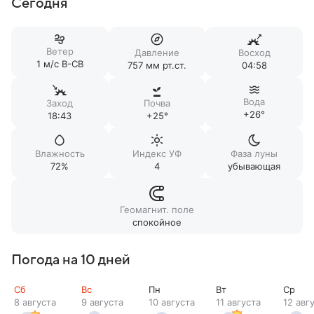
Сегодня
Ветер
Давление
Восход
1 м/c В-СВ
757 мм рт.ст.
04:58
Вода
Заход
Почва
+26°
18:43
+25°
Влажность
Индекс УФ
Фаза луны
72%
4
убывающая
Геомагнит. поле
спокойное
Погода на 10 дней
Сб
Вс
Пн
Вт
Ср
8 августа
9 августа
10 августа
11 августа
12 авг