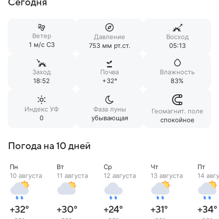
Сегодня
Ветер
Давление
Восход
1 м/c СЗ
753 мм рт.ст.
05:13
Заход
Почва
Влажность
18:52
+32°
83%
Индекс УФ
Фаза луны
Геомагнит. поле
0
убывающая
спокойное
Погода на 10 дней
Пн
Вт
Ср
Чт
Пт
10 августа
11 августа
12 августа
13 августа
14 авг
+32
°
+30
°
+24
°
+31
°
+34
°