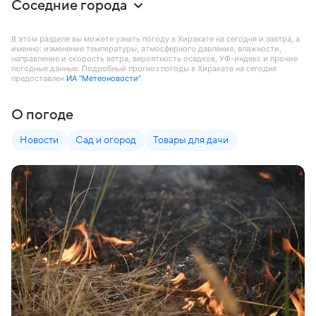
Соседние города
В этом разделе вы можете узнать погоду в Хиракате на сегодня и завтра, а
именно: изменение температуры, атмосферного давления, влажности,
направление и скорость ветра, вероятность осадков, УФ-индекс и прочие
погодные данные. Подробный прогноз погоды в Хиракате на сегодня
предоставлен
ИА “Метеоновости”
.
О погоде
Новости
Сад и огород
Товары для дачи