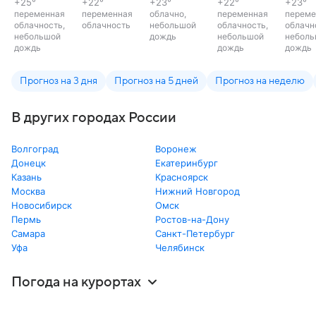
+25
°
+22
°
+23
°
+22
°
+23
°
переменная
переменная
облачно,
переменная
переме
облачность,
облачность
небольшой
облачность,
облачн
небольшой
дождь
небольшой
неболь
дождь
дождь
дождь
Прогноз на 3 дня
Прогноз на 5 дней
Прогноз на неделю
В других городах России
Волгоград
Воронеж
Донецк
Екатеринбург
Казань
Красноярск
Москва
Нижний Новгород
Новосибирск
Омск
Пермь
Ростов-на-Дону
Самара
Санкт-Петербург
Уфа
Челябинск
Погода на курортах