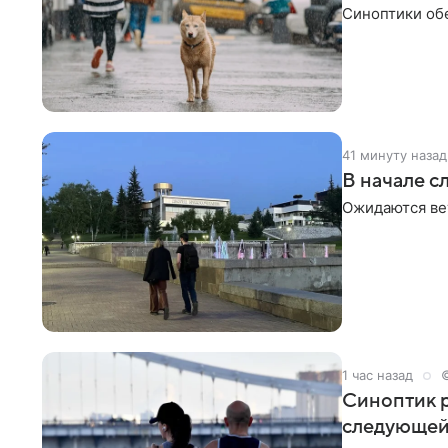
Синоптики об
41 минуту назад
В начале с
Ожидаются ве
1 час назад
Синоптик р
следующей