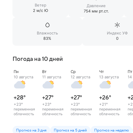
Ветер
Давление
2 м/c Ю
754 мм рт.ст.
Влажность
Индекс УФ
83%
0
Погода на 10 дней
Пн
Вт
Ср
Чт
Пт
10 августа
11 августа
12 августа
13 августа
14
+28
°
+27
°
+27
°
+26
°
+
+23
°
+23
°
+23
°
+21
°
+2
переменная
переменная
переменная
переменная
пе
облачность
облачность
облачность
облачность
об
Прогноз на 3 дня
Прогноз на 5 дней
Прогноз на неделю