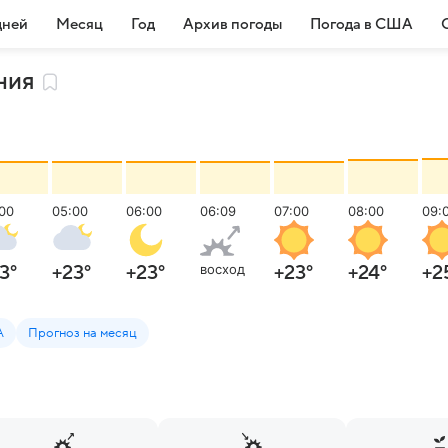
дней
Месяц
Год
Архив погоды
Погода в США
ния
00
05:00
06:00
06:09
07:00
08:00
09:
восход
3
°
+23
°
+23
°
+23
°
+24
°
+2
А
Прогноз на месяц