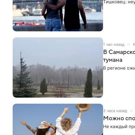
Тишковец: не
1 час назад
В Самарско
тумана
В регионе ожи
3 часа назад
Можно спок
Не каждый про