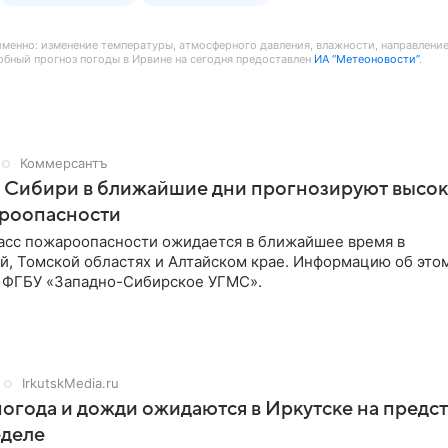
а именно: изменение температуры, атмосферного давления, влажности, направлени
обный прогноз погоды в Ирвине на сегодня предоставлен
ИА “Метеоновости”
.
Коммерсантъ
х Сибири в ближайшие дни прогнозируют высо
ароопасности
ласс пожароопасности ожидается в ближайшее время в
й, Томской областях и Алтайском крае. Информацию об это
 ФГБУ «Западно-Сибирское УГМС».
IrkutskMedia.ru
огода и дожди ожидаются в Иркутске на предс
еделе