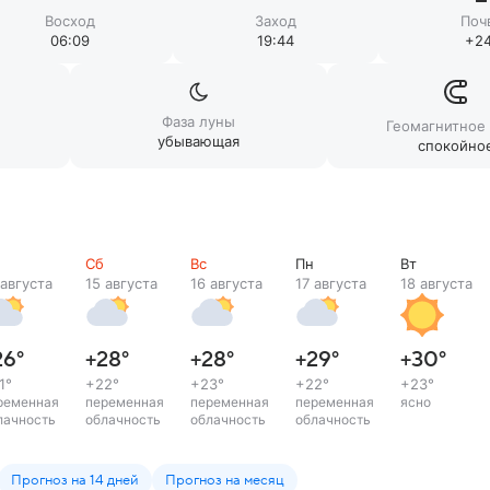
Восход
Заход
Поч
06:09
19:44
+24
Фаза луны
Геомагнитное
убывающая
спокойно
Сб
Вс
Пн
Вт
 августа
15 августа
16 августа
17 августа
18 августа
26
°
+28
°
+28
°
+29
°
+30
°
1
°
+22
°
+23
°
+22
°
+23
°
ременная
переменная
переменная
переменная
ясно
лачность
облачность
облачность
облачность
Прогноз на 14 дней
Прогноз на месяц