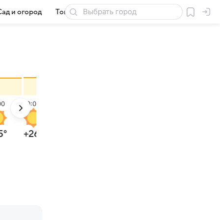
Сад и огород
Товары для дачи
00
10:00
11:00
12:00
5
°
+26
°
+27
°
+28
°