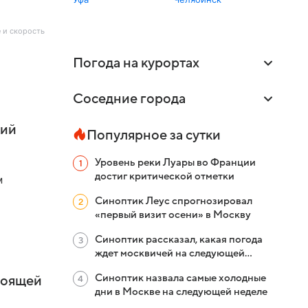
е и скорость
Погода на курортах
Соседние города
кий
Популярное за сутки
Уровень реки Луары во Франции
достиг критической отметки
м
Синоптик Леус спрогнозировал
«первый визит осени» в Москву
Синоптик рассказал, какая погода
ждет москвичей на следующей
неделе
Синоптик назвала самые холодные
тоящей
дни в Москве на следующей неделе