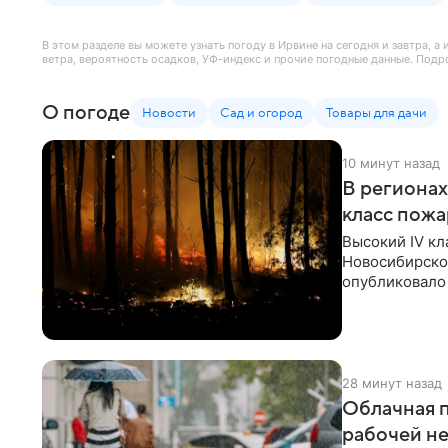
В этом разделе вы можете узнать погоду в Ирвине на сегодня и завтра, 
ветра, вероятность осадков, УФ-индекс и прочие погодные данные. Подр
О погоде
Новости
Сад и огород
Товары для дачи
10 минут назад
В региона
класс пож
Высокий IV к
Новосибирско
опубликовало
28 минут назад
Облачная п
рабочей н