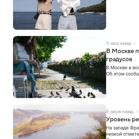
3 часа назад
В Москве п
градусов
В Москве в во
Об этом сообщ
9 часов назад
Уровень ре
На западе Фра
низкой отмет