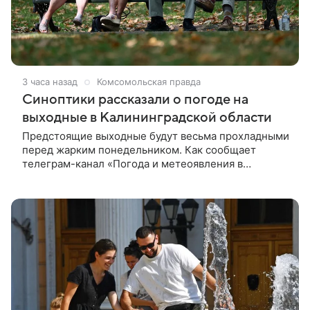
3 часа назад
Комсомольская правда
Синоптики рассказали о погоде на
выходные в Калининградской области
Предстоящие выходные будут весьма прохладными
перед жарким понедельником. Как сообщает
телеграм-канал «Погода и метеоявления в
Калининградской области», в субботу днем ждем
+18…+20°C, облачно с прояснениями, местами не
исключены небольшие кратковременные дожди.