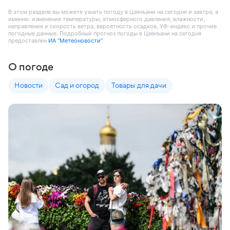
В этом разделе вы можете узнать погоду в Цзянъани на сегодня и завтра, а
именно: изменение температуры, атмосферного давления, влажности,
направление и скорость ветра, вероятность осадков, УФ-индекс и прочие
погодные данные. Подробный прогноз погоды в Цзянъани на сегодня
предоставлен
ИА “Метеоновости”
.
О погоде
Новости
Сад и огород
Товары для дачи