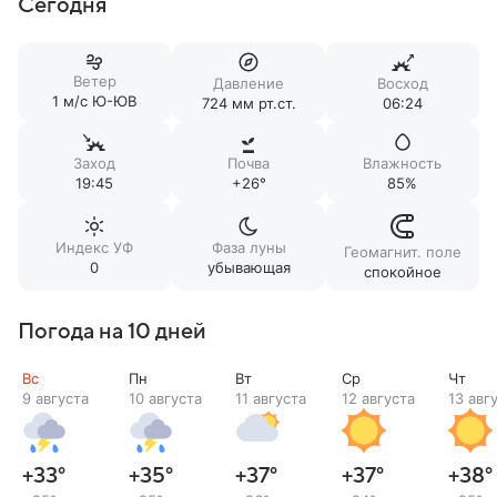
Сегодня
Ветер
Давление
Восход
1 м/c Ю-ЮВ
724 мм рт.ст.
06:24
Заход
Почва
Влажность
19:45
+26°
85%
Индекс УФ
Фаза луны
Геомагнит. поле
0
убывающая
спокойное
Погода на 10 дней
Вс
Пн
Вт
Ср
Чт
9 августа
10 августа
11 августа
12 августа
13 авг
+33
°
+35
°
+37
°
+37
°
+38
°