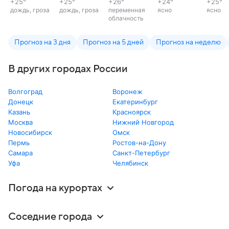
+25
°
+25
°
+26
°
+24
°
+25
°
дождь, гроза
дождь, гроза
переменная
ясно
ясно
облачность
Прогноз на 3 дня
Прогноз на 5 дней
Прогноз на неделю
В других городах России
Волгоград
Воронеж
Донецк
Екатеринбург
Казань
Красноярск
Москва
Нижний Новгород
Новосибирск
Омск
Пермь
Ростов-на-Дону
Самара
Санкт-Петербург
Уфа
Челябинск
Погода на курортах
Соседние города