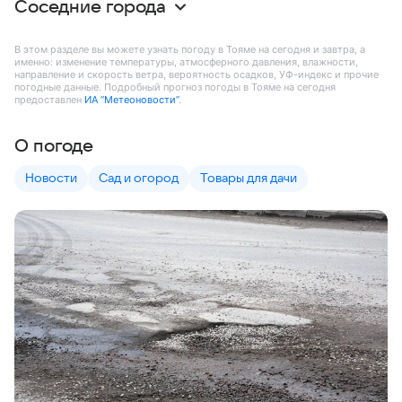
Соседние города
В этом разделе вы можете узнать погоду в Тояме на сегодня и завтра, а
именно: изменение температуры, атмосферного давления, влажности,
направление и скорость ветра, вероятность осадков, УФ-индекс и прочие
погодные данные. Подробный прогноз погоды в Тояме на сегодня
предоставлен
ИА “Метеоновости”
.
О погоде
Новости
Сад и огород
Товары для дачи