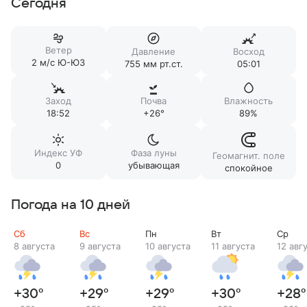
Сегодня
Ветер
Давление
Восход
2 м/c Ю-ЮЗ
755 мм рт.ст.
05:01
Заход
Почва
Влажность
18:52
+26°
89%
Индекс УФ
Фаза луны
Геомагнит. поле
0
убывающая
спокойное
Погода на 10 дней
Сб
Вс
Пн
Вт
Ср
8 августа
9 августа
10 августа
11 августа
12 авг
+30
°
+29
°
+29
°
+30
°
+28
°