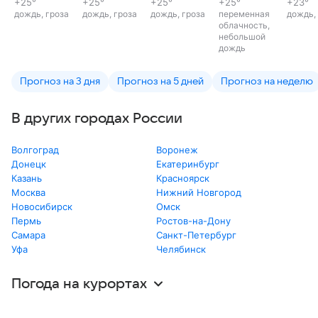
+25
°
+25
°
+25
°
+25
°
+23
°
дождь, гроза
дождь, гроза
дождь, гроза
переменная
дождь,
облачность,
небольшой
дождь
Прогноз на 3 дня
Прогноз на 5 дней
Прогноз на неделю
В других городах России
Волгоград
Воронеж
Донецк
Екатеринбург
Казань
Красноярск
Москва
Нижний Новгород
Новосибирск
Омск
Пермь
Ростов-на-Дону
Самара
Санкт-Петербург
Уфа
Челябинск
Погода на курортах