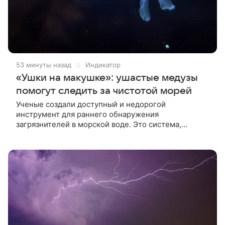
53 минуты назад
Индикатор
«Ушки на макушке»: ушастые медузы
помогут следить за чистотой морей
Ученые создали доступный и недорогой
инструмент для раннего обнаружения
загрязнителей в морской воде. Это система,
которая анализирует, насколько часто сокращается
тело ушастых медуз, или аурелий, при плавании.