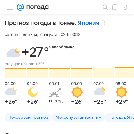
Прогноз погоды в Тояме
,
Япония
сегодня пятница, 7 августа 2026, 03:13
малооблачно
+27
°
ощущается как
+30
°
04:00
05:00
05:01
06:00
07:00
08:00
восход
+26
°
+26
°
+26
°
+28
°
+29
°
Почасовой прогноз
Метеочувствительным
Погода в Яп