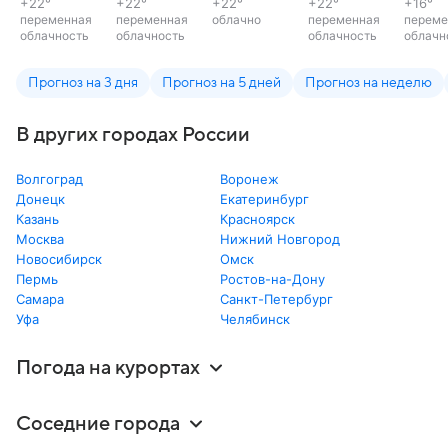
+22
°
+22
°
+22
°
+22
°
+16
°
переменная
переменная
облачно
переменная
переме
облачность
облачность
облачность
облачн
Прогноз на 3 дня
Прогноз на 5 дней
Прогноз на неделю
В других городах России
Волгоград
Воронеж
Донецк
Екатеринбург
Казань
Красноярск
Москва
Нижний Новгород
Новосибирск
Омск
Пермь
Ростов-на-Дону
Самара
Санкт-Петербург
Уфа
Челябинск
Погода на курортах
Соседние города