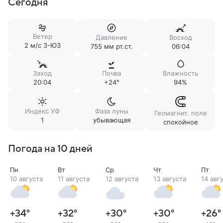
Сегодня
Ветер
Давление
Восход
2 м/c З-ЮЗ
755 мм рт.ст.
06:04
Заход
Почва
Влажность
20:04
+24°
94%
Индекс УФ
Фаза луны
Геомагнит. поле
1
убывающая
спокойное
Погода на 10 дней
Пн
Вт
Ср
Чт
Пт
10 августа
11 августа
12 августа
13 августа
14 авг
+34
°
+32
°
+30
°
+30
°
+26
°