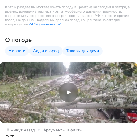
В этом разделе вы можете узнать погоду в Трентоне на сегодня и завтра, а
именно: изменение температуры, атмосферного давления, влажности,
направление и скорость ветра, вероятность осадков, УФ-индекс и прочие
погодные данные. Подробный прогноз погоды в Трентоне на сегодня
предоставлен
ИА “Метеоновости”
.
О погоде
Новости
Сад и огород
Товары для дачи
18 минут назад
Аргументы и факты