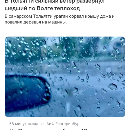
В Тольятти сильный ветер развернул
шедший по Волге теплоход
В самарском Тольятти ураган сорвал крышу дома и
повалил деревья на машины.
58 минут назад
АиФ Екатеринбург