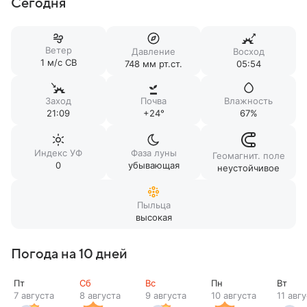
Сегодня
Ветер
Давление
Восход
1 м/c СВ
748 мм рт.ст.
05:54
Заход
Почва
Влажность
21:09
+24°
67%
Индекс УФ
Фаза луны
Геомагнит. поле
0
убывающая
неустойчивое
Пыльца
высокая
Погода на 10 дней
Пт
Сб
Вс
Пн
Вт
7 августа
8 августа
9 августа
10 августа
11 авг