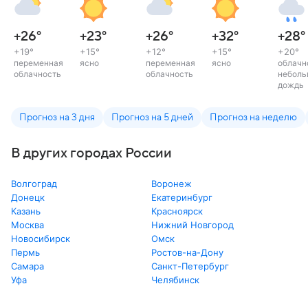
+26
°
+23
°
+26
°
+32
°
+28
°
+19
°
+15
°
+12
°
+15
°
+20
°
переменная
ясно
переменная
ясно
облачн
облачность
облачность
неболь
дождь
Прогноз на 3 дня
Прогноз на 5 дней
Прогноз на неделю
В других городах России
Волгоград
Воронеж
Донецк
Екатеринбург
Казань
Красноярск
Москва
Нижний Новгород
Новосибирск
Омск
Пермь
Ростов-на-Дону
Самара
Санкт-Петербург
Уфа
Челябинск