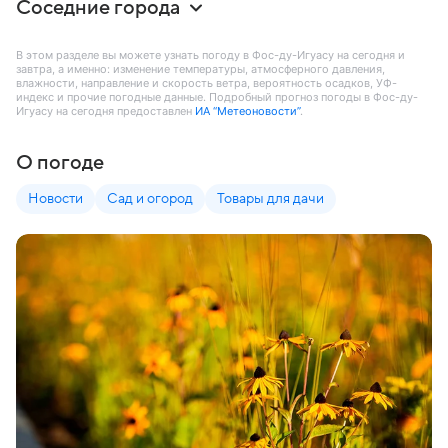
Соседние города
В этом разделе вы можете узнать погоду в Фос-ду-Игуасу на сегодня и
завтра, а именно: изменение температуры, атмосферного давления,
влажности, направление и скорость ветра, вероятность осадков, УФ-
индекс и прочие погодные данные. Подробный прогноз погоды в Фос-ду-
Игуасу на сегодня предоставлен
ИА “Метеоновости”
.
О погоде
Новости
Сад и огород
Товары для дачи