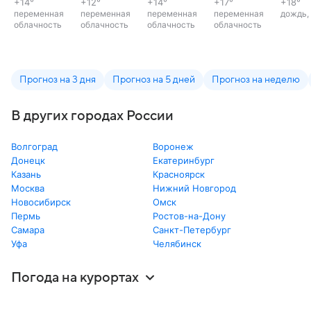
+14
°
+12
°
+14
°
+17
°
+18
°
переменная
переменная
переменная
переменная
дождь,
облачность
облачность
облачность
облачность
Прогноз на 3 дня
Прогноз на 5 дней
Прогноз на неделю
В других городах России
Волгоград
Воронеж
Донецк
Екатеринбург
Казань
Красноярск
Москва
Нижний Новгород
Новосибирск
Омск
Пермь
Ростов-на-Дону
Самара
Санкт-Петербург
Уфа
Челябинск
Погода на курортах