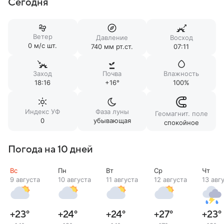
Сегодня
Ветер
Давление
Восход
0 м/c шт.
740 мм рт.ст.
07:11
Заход
Почва
Влажность
18:16
+16°
100%
Индекс УФ
Фаза луны
Геомагнит. поле
0
убывающая
спокойное
Погода на 10 дней
Вс
Пн
Вт
Ср
Чт
9 августа
10 августа
11 августа
12 августа
13 авг
+23
°
+24
°
+24
°
+27
°
+23
°