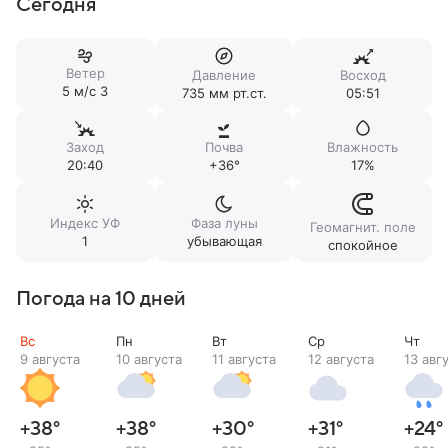
Сегодня
Ветер
Давление
Восход
5 м/c З
735 мм рт.ст.
05:51
Заход
Почва
Влажность
20:40
+36°
17%
Индекс УФ
Фаза луны
Геомагнит. поле
1
убывающая
спокойное
Погода на 10 дней
Вс
Пн
Вт
Ср
Чт
9 августа
10 августа
11 августа
12 августа
13 авг
+38
°
+38
°
+30
°
+31
°
+24
°