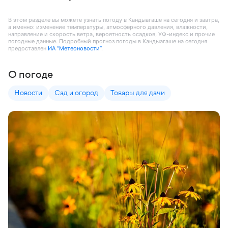
В этом разделе вы можете узнать погоду в Кандыагаше на сегодня и завтра,
а именно: изменение температуры, атмосферного давления, влажности,
направление и скорость ветра, вероятность осадков, УФ-индекс и прочие
погодные данные. Подробный прогноз погоды в Кандыагаше на сегодня
предоставлен
ИА “Метеоновости”
.
О погоде
Новости
Сад и огород
Товары для дачи