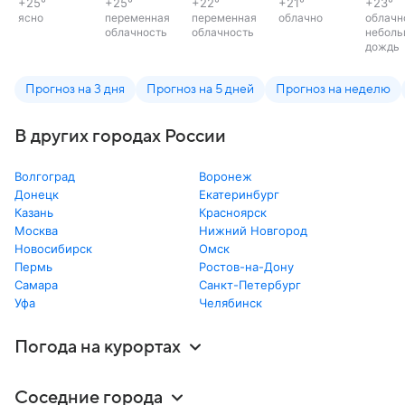
+25
°
+25
°
+22
°
+21
°
+23
°
ясно
переменная
переменная
облачно
облачн
облачность
облачность
неболь
дождь
Прогноз на 3 дня
Прогноз на 5 дней
Прогноз на неделю
В других городах России
Волгоград
Воронеж
Донецк
Екатеринбург
Казань
Красноярск
Москва
Нижний Новгород
Новосибирск
Омск
Пермь
Ростов-на-Дону
Самара
Санкт-Петербург
Уфа
Челябинск
Погода на курортах
Соседние города