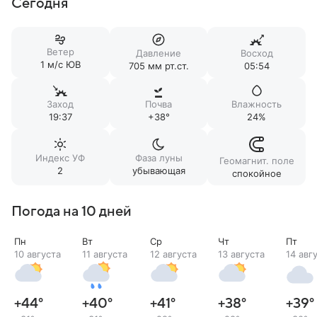
Сегодня
Ветер
Давление
Восход
1 м/c ЮВ
705 мм рт.ст.
05:54
Заход
Почва
Влажность
19:37
+38°
24%
Индекс УФ
Фаза луны
Геомагнит. поле
2
убывающая
спокойное
Погода на 10 дней
Пн
Вт
Ср
Чт
Пт
10 августа
11 августа
12 августа
13 августа
14 авг
+44
°
+40
°
+41
°
+38
°
+39
°