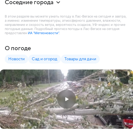
Соседние города
В этом разделе вы можете узнать погоду в Лас-Вегасе на сегодня и завтра,
а именно: изменение температуры, атмосферного давления, влажности,
направление и скорость ветра, вероятность осадков, УФ-индекс и прочие
погодные данные. Подробный прогноз погоды в Лас-Вегасе на сегодня
предоставлен
ИА “Метеоновости”
.
О погоде
Новости
Сад и огород
Товары для дачи