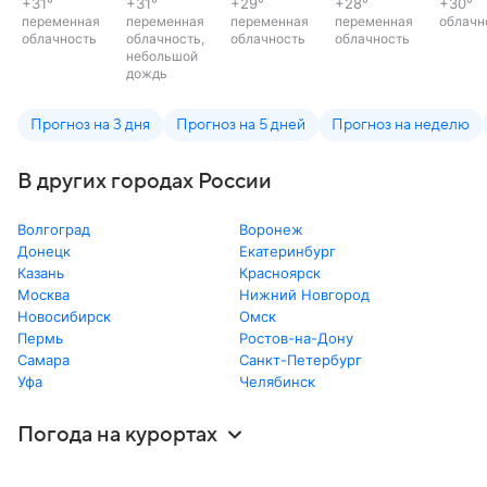
+31
°
+31
°
+29
°
+28
°
+30
°
переменная
переменная
переменная
переменная
облачн
облачность
облачность,
облачность
облачность
небольшой
дождь
Прогноз на 3 дня
Прогноз на 5 дней
Прогноз на неделю
В других городах России
Волгоград
Воронеж
Донецк
Екатеринбург
Казань
Красноярск
Москва
Нижний Новгород
Новосибирск
Омск
Пермь
Ростов-на-Дону
Самара
Санкт-Петербург
Уфа
Челябинск
Погода на курортах